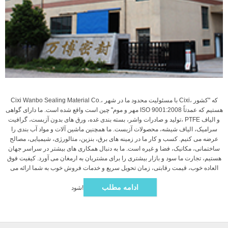
Cixi Wanbo Sealing Material Co.، با مسئولیت محدود ما در شهر Cixi، که "کشور
مهر و موم" چین است واقع شده است. ما دارای گواهی ISO 9001:2008 هستیم که عمدتاً
تولید و صادرات واشر، بسته بندی غده، ورق های بدون آزبست، گرافیت، PTFE و الیاف
سرامیک، الیاف شیشه، محصولات آزبست. ما همچنین ماشین آلات و مواد آب بندی را
عرضه می کنیم. کسب و کار ما در زمینه های برق، بنزین، متالورژی، شیمیایی، مصالح
ساختمانی، مکانیک، فضا و غیره است. ما به دنبال همکاری های بیشتر در سراسر جهان
هستیم، تجارت ما سود و بازار بیشتری را برای مشتریان به ارمغان می آورد. کیفیت فوق
العاده خوب، قیمت رقابتی، زمان تحویل سریع و خدمات فروش خوب به شما ارائه می
ادامه مطلب
شود!