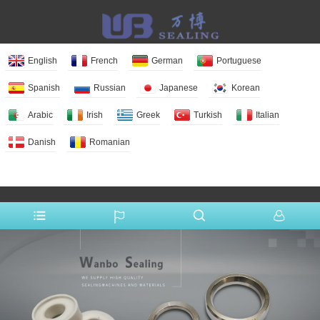
English
French
German
Portuguese
Spanish
Russian
Japanese
Korean
Arabic
Irish
Greek
Turkish
Italian
Danish
Romanian
More Language