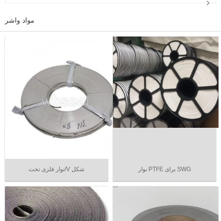
مواد واشر
نوار PTFE برای SWG
نوار فلزی تخت/V شکل