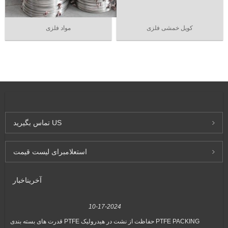
کویل خمشی فلزی
مواد فلزی
US
تماس بگیرید
استعلام
برای لیست قیمت
آخرین
اخبار
10-17-2024
ر
قدرت های بسته بندی PTFE حفاظت از نشت در هیدرولیک PTFE PACKING