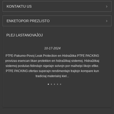
KONTAKTU
US
ENKETO
POR PREZLISTO
PLEJ LASTA
NOVAĴOJ
10-17-2024
PTFE-Pakumo-Povoj Leak Protection en Hidraŭlika PTFE PACKING
N
provizas esencan likan protekton en hidraŭlikaj sistemoj. Hidraŭlikaj
G
sistemoj postulas fidindajn sigelajn solvojn por malhelpi likojn efike.
la
PTFE PACKING ofertas superajn rendimentajn trajtojn kompare kun
tradiciaj materialoj kiel...