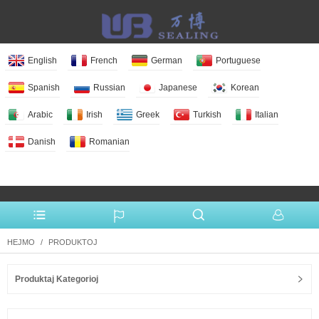
English
French
German
Portuguese
Spanish
Russian
Japanese
Korean
Arabic
Irish
Greek
Turkish
Italian
Danish
Romanian
More Language
HEJMO
PRODUKTOJ
Produktaj Kategorioj