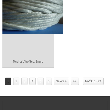
Tordita Vitrofibra Ŝnuro
1
2
3
4
5
6
Sekva >
>>
PAĜO 1 / 24