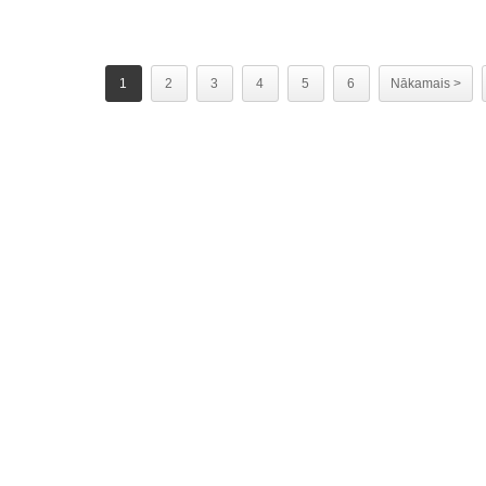
1
2
3
4
5
6
Nākamais >