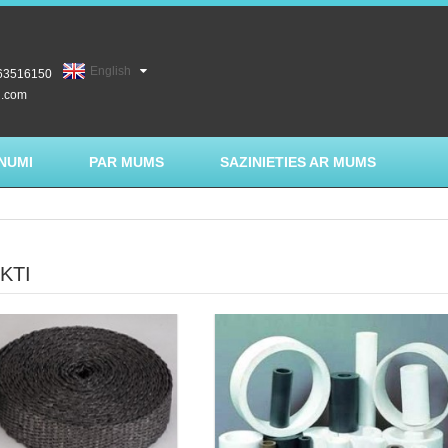
English
-63516150
l.com
NUMI
PAR MUMS
SAZINIETIES AR MUMS
KTI