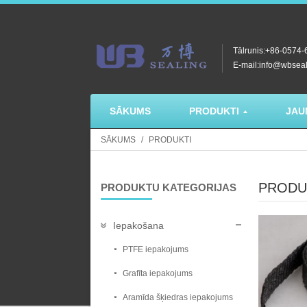
Tālrunis:+86-0574
E-mail:info@wbsea
SĀKUMS
PRODUKTI
JAU
SĀKUMS
PRODUKTI
PRODU
PRODUKTU KATEGORIJAS
Iepakošana
PTFE iepakojums
Grafīta iepakojums
Aramīda šķiedras iepakojums