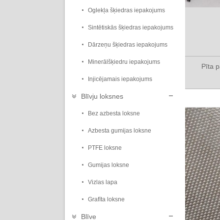
Oglekļa šķiedras iepakojums
Sintētiskās šķiedras iepakojums
Dārzeņu šķiedras iepakojums
Minerālšķiedru iepakojums
Pīta p
Injicējamais iepakojums
Blīvju loksnes
Bez azbesta loksne
Azbesta gumijas loksne
PTFE loksne
Gumijas loksne
Vizlas lapa
Grafīta loksne
Blīve