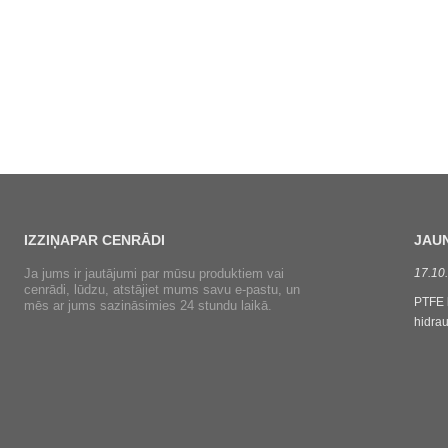
IZZIŅA
PAR CENRĀDI
JAU
Ja jums ir jautājumi par mūsu produktiem vai
07-07-2021
17.10
cenrādi, lūdzu, atstājiet mums savu e-pastu, un
Mūsu Cixi WanBo blīvējuma materiāls Co., Ltd ir ISO 9001
PTFE 
mēs ar jums sazināsimies 24 stundu laikā.
sertificēts, īsts ražotājs, kas atrodas Cixi pilsētā. Katru gadu
hidra
mēs eksportējam tonnas fenola šķiedras / Kynol šķiedras
aizsar
dzijas un Kynol šķiedras iepakojuma, PTFE iepakojuma ar
Hidrau
Kynol šķiedras stūriem uz Dienvidamerikas valstīm, mūsu
blīvēš
cenas un kvalitāte ir populāra. Bezmaksas...
IEPAK
salīdz