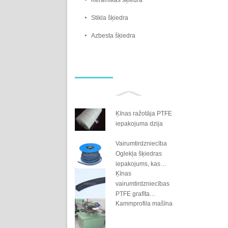
Keramikas šķiedra
Stikla šķiedra
Azbesta šķiedra
Ķīnas ražotāja PTFE
iepakojuma dzija
Vairumtirdzniecība
Oglekļa šķiedras
iepakojums, kas
Ķīnas
piesūcināts ar PTFE
vairumtirdzniecības
PTFE grafīta
Kammprofila mašīna
iepakojums (WB-411A)