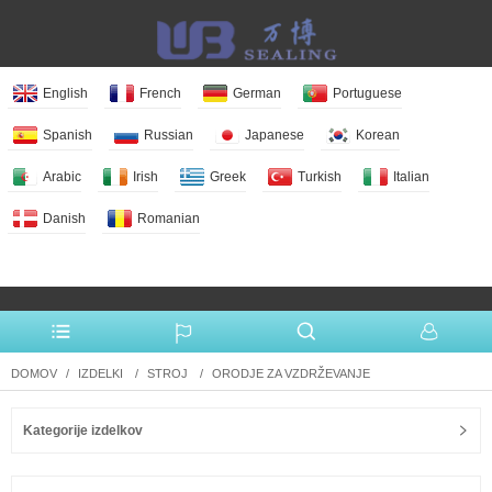
English
French
German
Portuguese
Spanish
Russian
Japanese
Korean
Arabic
Irish
Greek
Turkish
Italian
Danish
Romanian
More Language
DOMOV
IZDELKI
STROJ
ORODJE ZA VZDRŽEVANJE
Kategorije izdelkov