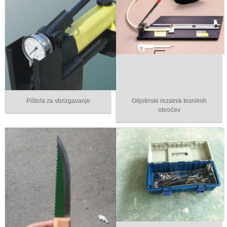
Pištola za vbrizgavanje
Giljotinski rezalnik tesnilnih
obročev