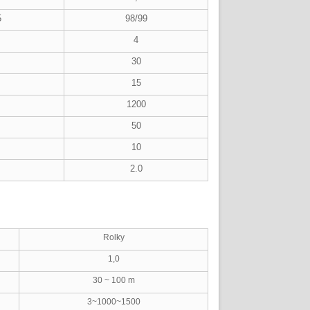
5
98/99
4
30
15
1200
50
10
2.0
Rolky
1,0
30 ~ 100 m
3~1000~1500