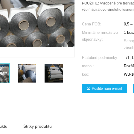
POUŽITIE: Vyrobené pre tesniac
výplň špirálovo vinutého tesneni
Cena FOB:
0,5 –
Minimálne množstvo
1 kus
objednávky:
Scho
zásob
Platobné podmienky:
T/T, 
meno :
Rozšír
kód:
WB-1
Pošlite nám e-mail
uktu
Štítky produktu