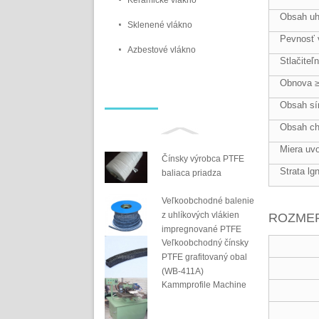
Keramické vlákno
Obsah uh
Sklenené vlákno
Pevnosť 
Azbestové vlákno
Stlačiteľ
Obnova 
Obsah sí
Obsah ch
Miera uv
Čínsky výrobca PTFE
Strata lg
baliaca priadza
Veľkoobchodné balenie
z uhlíkových vlákien
ROZMER
impregnované PTFE
Veľkoobchodný čínsky
PTFE grafitovaný obal
(WB-411A)
Kammprofile Machine