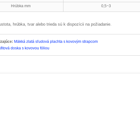
Hrúbka mm
0,5~3
stota, hrúbka, tvar alebo trieda sú k dispozícii na požiadanie.
zajúce:
Mäkká zlatá sľudová plachta s kovovým strapcom
fitová doska s kovovou fóliou