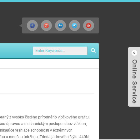
ybraný z vysoko čistého prírodného vločkového grafitu.
kou úpravou a mechanickým postupom bez vlákien,
ynikajúce tesniace schopnosti v extrémnych
ou a menšou údržbou. Trieda jadrového štýlu: 440N