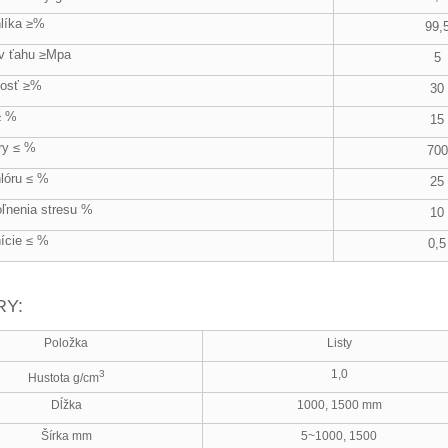
líka ≥%
99,
v ťahu ≥Mpa
5
nosť ≥%
30
≥ %
15
ry ≤ %
700
lóru ≤ %
25
oľnenia stresu %
10
nície ≤ %
0,5
Y:
Položka
Listy
1,0
3
Hustota g/cm
Dĺžka
1000, 1500 mm
Šírka mm
5~1000, 1500