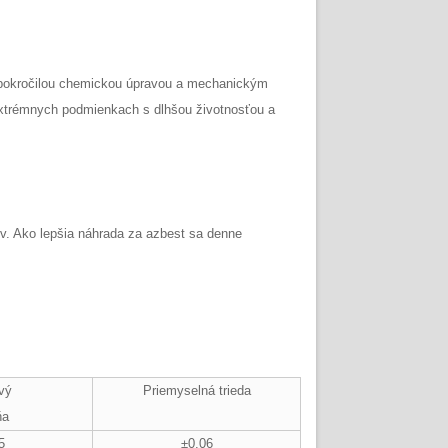
é pokročilou chemickou úpravou a mechanickým
 extrémnych podmienkach s dlhšou životnosťou a
v. Ako lepšia náhrada za azbest sa denne
vý
Priemyselná trieda
ňa
5
±0,06