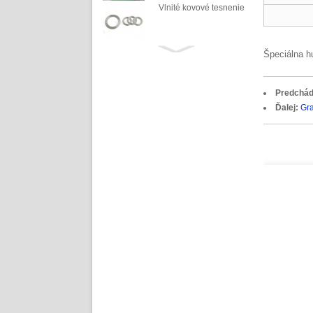
Vlnité kovové tesnenie
Kotúčová pružinová
Špeciálna hu
podložka
Špirálové vinuté
Predchád
tesnenie
Ďalej:
Gra
Rozšírený grafitový list
Mäkká zlatá sľudová
plachta
GFO
Linka na spracovanie
azbestovej priadze (bez
prachu).
(Ne)azbestový plech
Procesná linka