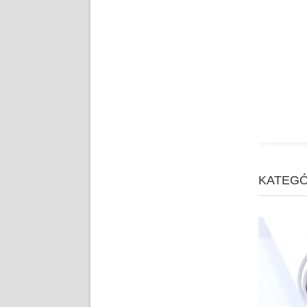
Balenie z aramidových
vlákien
Balenie z čistého PTFE
KATEGÓ