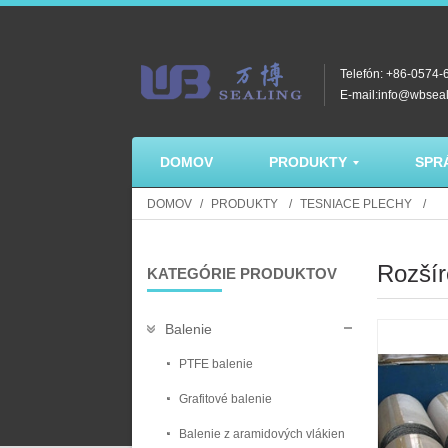
Telefón: +86-0574
E-mail:info@wbsea
DOMOV
PRODUKTY
SPR
DOMOV
PRODUKTY
TESNIACE PLECHY
Rozšíre
KATEGÓRIE PRODUKTOV
Balenie
PTFE balenie
Grafitové balenie
Balenie z aramidových vlákien