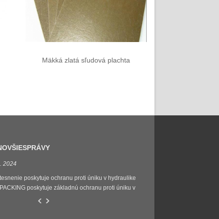
Mäkká zlatá sľudová plachta
PTFE
NOVŠIE
SPRÁVY
. 2024
30.07.2021
esnenie poskytuje ochranu proti úniku v hydraulike
Teraz vstupujeme do rušné
PACKING poskytuje základnú ochranu proti úniku v
expandovaný grafitový kotúč,
ulických systémoch. Hydraulické systémy vyžadujú
balenie do krajín juhovýchod
livé tesniace riešenia, aby sa účinne zabránilo úniku.
Thajsko. Naše ceny a kvalit
BALENIE ponúka vynikajúce výkonové charakteristiky