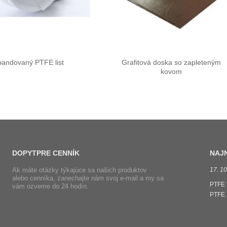
pandovaný PTFE list
Grafitová doska so zapleteným
kovom
DOPYT
PRE CENNÍK
NAJ
Ak máte otázky týkajúce sa našich produktov
7. 7. 2021
17. 10
alebo cenníka, zanechajte nám svoj e-mail a my sa
Náš tesniaci materiál Cixi WanBo Co., Ltd je skutočným
PTFE t
vám ozveme do 24 hodín.
výrobcom certifikovaným podľa ISO 9001 so sídlom v meste
PTFE 
Cixi. Každý rok vyvážame tony priadze z fenolových vlákien /
hydra
kynolových vlákien a balenie kynolových vlákien, balenie
spoľah
PTFE s rohmi vlákien Kynol do krajín Južnej Ameriky, naše
PTFE 