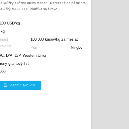
e krúžky a rôzne druhy tesnení. Narezané na pásik pre
a – štýl WB-1000F Používa sa široko ...
 100 USD/kg
/kg
pnosť
100 000 kusov/kg za mesiac
ovania:
Port:
Ningbo
L/C, D/A, D/P, Western Union
ený grafitový list
000
Stiahnuť ako PDF