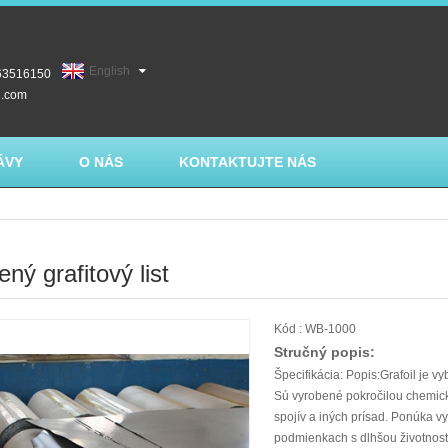
English
-63516150
l.com
ÁVY
O NÁS
KONTAKTUJTE NÁS
ný grafitový list
Kód : WB-1000
Stručný popis:
Špecifikácia: Popis:Grafoil je v
Sú vyrobené pokročilou chemic
spojív a iných prísad. Ponúka v
podmienkach s dlhšou životnosť