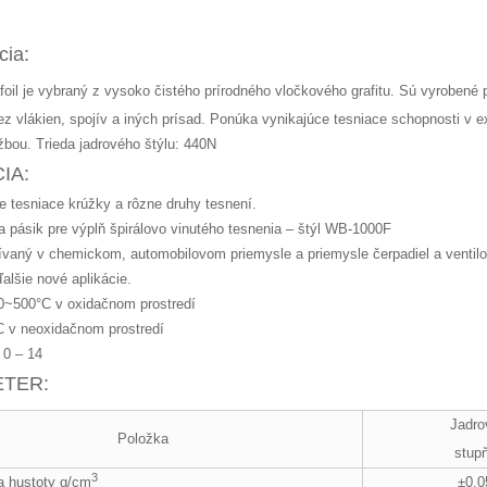
cia:
foil je vybraný z vysoko čistého prírodného vločkového grafitu. Sú vyroben
z vlákien, spojív a iných prísad. Ponúka vynikajúce tesniace schopnosti v
bou. Trieda jadrového štýlu: 440N
IA:
e tesniace krúžky a rôzne druhy tesnení.
a pásik pre výplň špirálovo vinutého tesnenia – štýl WB-1000F
ívaný v chemickom, automobilovom priemysle a priemysle čerpadiel a ventilo
 ďalšie nové aplikácie.
40~500°C v oxidačnom prostredí
 v neoxidačnom prostredí
 0 – 14
TER:
Jadro
Položka
stup
3
±0,0
a hustoty g/cm