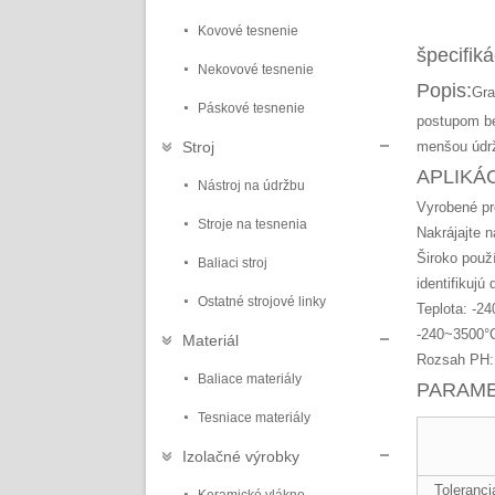
Kovové tesnenie
špecifiká
Nekovové tesnenie
Popis:
Gra
Páskové tesnenie
postupom be
Stroj
menšou údrž
APLIKÁC
Nástroj na údržbu
Vyrobené pr
Stroje na tesnenia
Nakrájajte n
Široko použ
Baliaci stroj
identifikujú
Ostatné strojové linky
Teplota: -2
-240~3500°C
Materiál
Rozsah PH:
Baliace materiály
PARAME
Tesniace materiály
Izolačné výrobky
Toleranci