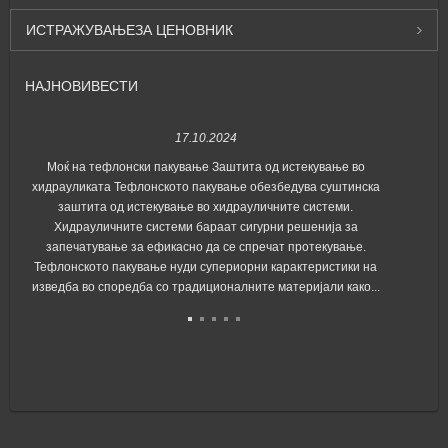
ИСТРАЖУВАЊЕ
ЗА ЦЕНОВНИК
НАЈНОВИ
ВЕСТИ
17.10.2024
Моќ на тефлонски пакување Заштита од истекување во
С
хидрауликата Тефлонското пакување обезбедува суштинска
пр
заштита од истекување во хидрауличните системи.
в
Хидрауличните системи бараат сигурни решенија за
запечатување за ефикасно да се спречат протекување.
Тефлонското пакување нуди супериорни карактеристики на
изведба во споредба со традиционалните материјали како...