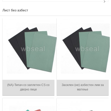
Лист без азбест
(NA)-Типач со заплетен CS со
Засилен (не) азбестен лим за
двојно лице
матење