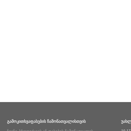
ᲒᲐᲛᲝᲙᲘᲗᲮᲕᲐ
ᲤᲐᲡᲔᲑᲘᲡ ᲩᲐᲛᲝᲜᲐᲗᲕᲐᲚᲘᲡᲗᲕᲘᲡ
ᲣᲐᲮᲚ