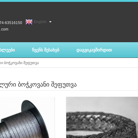
English
74-63516150
l.com
ᲐᲮᲚᲔᲔᲑᲘ
ᲩᲕᲔᲜᲡ ᲨᲔᲡᲐᲮᲔᲑ
ᲓᲐᲒᲕᲘᲙᲐᲕᲨᲘᲠᲓᲘᲗ
Ი ᲑᲝᲭᲙᲝᲕᲐᲜᲘ ᲨᲔᲤᲣᲗᲕᲐ
ᲚᲣᲠᲘ ᲑᲝᲭᲙᲝᲕᲐᲜᲘ ᲨᲔᲤᲣᲗᲕᲐ