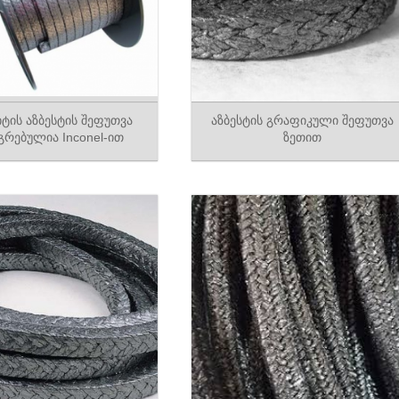
ტის აზბესტის შეფუთვა
აზბესტის გრაფიკული შეფუთვა
გრებულია Inconel-ით
ზეთით