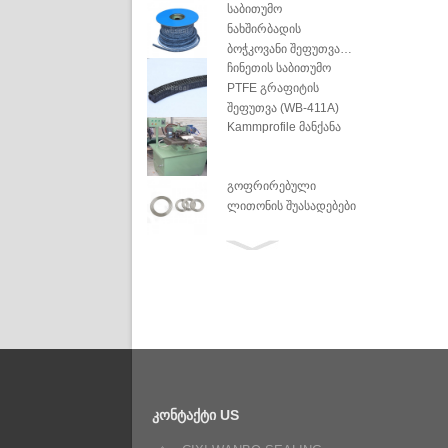
საბითუმო
ნახშირბადის
ბოჭკოვანი შეფუთვა
ჩინეთის საბითუმო
გაჟღენთილი PTFE-ით
PTFE გრაფიტის
შეფუთვა (WB-411A)
Kammprofile მანქანა
გოფრირებული
ლითონის შუასადებები
დისკის ზამბარის
გამრეცხი
სპირალური
ჭრილობის
შუასადებები
გაფართოებული
გრაფიტის ფურცელი
ᲙᲝᲜᲢᲐᲥᲢᲘ
US
რბილი ოქროს მიკას
ფურცელი