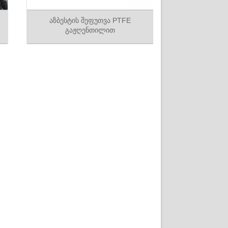
აზბესტის შეფუთვა PTFE
გაჟღენთილით