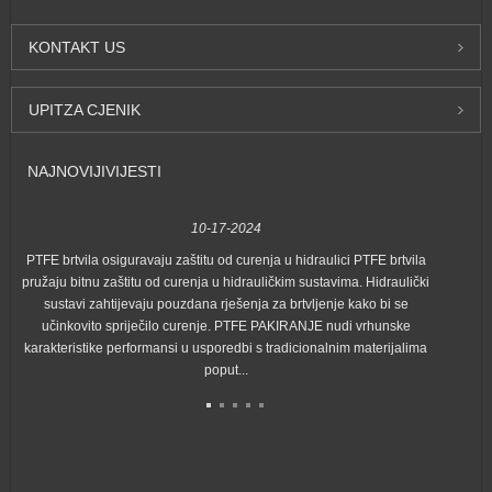
KONTAKT
US
UPIT
ZA CJENIK
NAJNOVIJI
VIJESTI
10-17-2024
PTFE brtvila osiguravaju zaštitu od curenja u hidraulici PTFE brtvila
S
pružaju bitnu zaštitu od curenja u hidrauličkim sustavima. Hidraulički
gra
sustavi zahtijevaju pouzdana rješenja za brtvljenje kako bi se
učinkovito spriječilo curenje. PTFE PAKIRANJE nudi vrhunske
karakteristike performansi u usporedbi s tradicionalnim materijalima
poput...