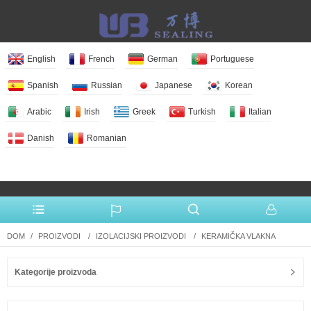
English
French
German
Portuguese
Spanish
Russian
Japanese
Korean
Arabic
Irish
Greek
Turkish
Italian
Danish
Romanian
More Language
DOM
PROIZVODI
IZOLACIJSKI PROIZVODI
KERAMIČKA VLAKNA
Kategorije proizvoda