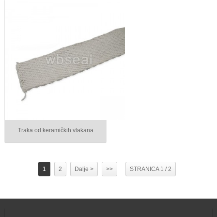
Traka od keramičkih vlakana
1
2
Dalje >
>>
STRANICA 1 / 2