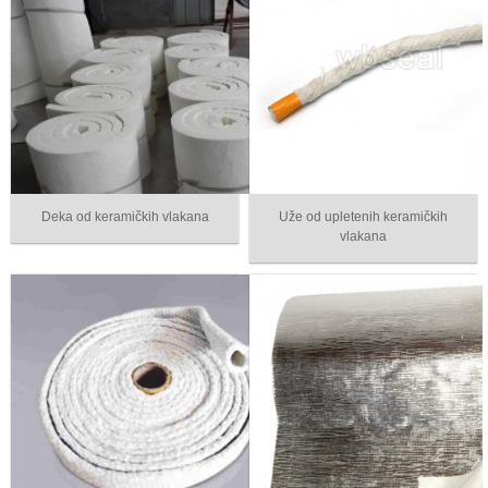
Deka od keramičkih vlakana
Uže od upletenih keramičkih
vlakana