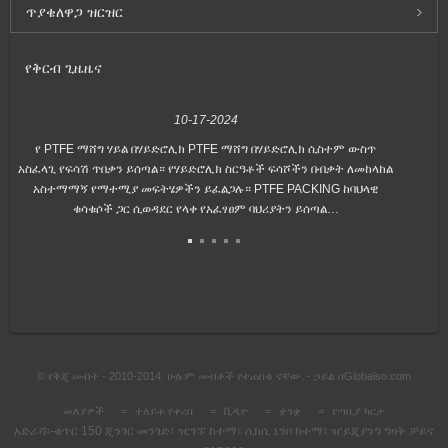
ጥያቄ
ለዋጋ ዝርዝር
የቅርብ ጊዜ
ዜና
10-17-2024
የ PTFE ማሸግ ሃይል በሃይድሮሊክ PTFE ማሸግ በሃይድሮሊክ ሲስተም ውስጥ
አ
አስፈላጊ የፍሳሽ ጥበቃን ይሰጣል። የሃይድሮሊክ ስርዓቶች ፍሳሾችን በብቃት ለመከላከል
አስተማማኝ የማተሚያ መፍትሄዎችን ይፈልጋሉ። PTFE PACKING ከባህላዊ
ማ
ቁሳቁሶች ጋር ሲወዳደር የላቀ የአፈፃፀም ባህሪያትን ይሰጣል…
© የቅጂ መብት - 2010-2014: ሁሉም መብቶች የተጠበቁ ናቸው. - ኃይል በ
Globalso.com
መለያዎች
ተለይቶ የቀረበ
ቪዲዮ
ቋንቋ
የጣቢያ ካርታ
አድራሻ፡-
ቁጥር 150 ጂንገር መንገድ፣ ዢንፑ ከተማ፣ ሲክሲ ኒንቦ ከተማ፣ ዠይጂያንግ ግዛት ቻይና