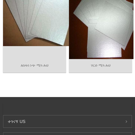
ለስላሳ ነጭ ሚካ ሉህ
ሃርድ ሚካ ሉህ
ተገናኝ
US