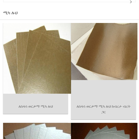
ሚካ ሉህ
ለስላሳ ወርቃማ ሚካ ሉህ
ለስላሳ ወርቃማ ሚካ ሉህ ከብረታ ብረት
ጋር