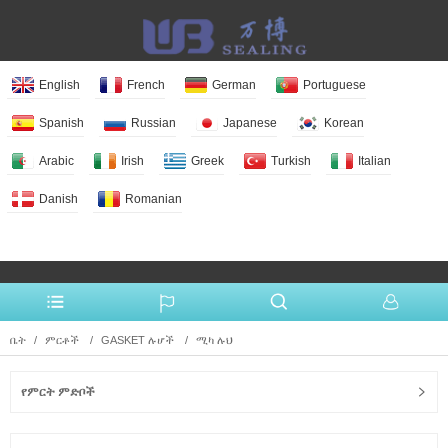
English
French
German
Portuguese
Spanish
Russian
Japanese
Korean
Arabic
Irish
Greek
Turkish
Italian
Danish
Romanian
More Language
ቤት
ምርቶች
GASKET ሉሆች
ሚካ ሉህ
የምርት ምድቦች