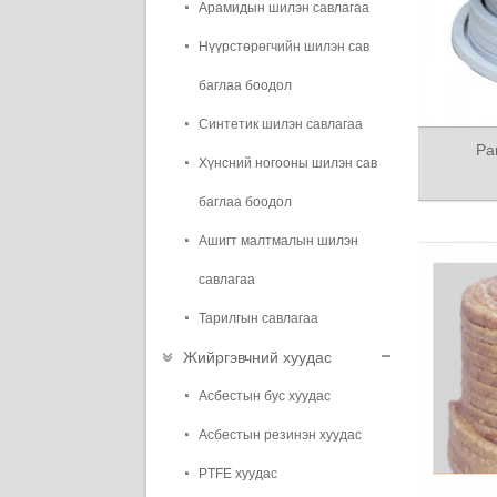
Арамидын шилэн савлагаа
Нүүрстөрөгчийн шилэн сав
баглаа боодол
Синтетик шилэн савлагаа
Ра
Хүнсний ногооны шилэн сав
баглаа боодол
Ашигт малтмалын шилэн
савлагаа
Тарилгын савлагаа
Жийргэвчний хуудас
Асбестын бус хуудас
Асбестын резинэн хуудас
PTFE хуудас