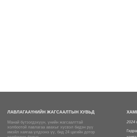
ЛАВЛАГАА
ҮНИЙН ЖАГСААЛТЫН ХУВЬД
ХАМ
Манай бүтээгдэхүүн, үнийн жагсаалттай
2021-07-07
2024 
холбоотой лавлагаа авахыг хүсвэл бидэн рүү
Манай Cixi WanBo лацдан холболтын материал ХХК нь
Гидра
имэйл хаягаа үлдээнэ үү, бид 24 цагийн дотор
холбогдох болно.