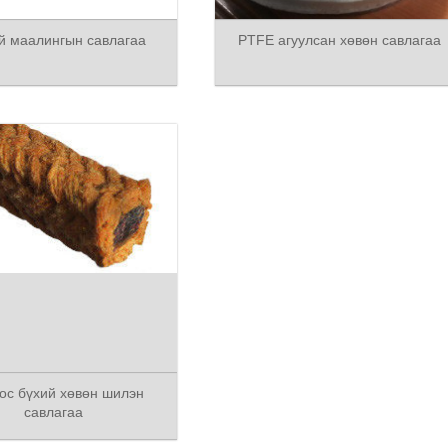
й маалингын савлагаа
PTFE агуулсан хөвөн савлагаа
ос бүхий хөвөн шилэн
савлагаа