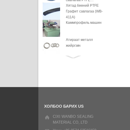
савлагаа PTFE
Хятад бөөний PTFE
шингээсэн
Графит савлагаа (WB-
411A)
Каммпрофиль машин
Атираат металл
жийргэвч
Дискний хавар угаагч
Спираль шархны
жийргэвч
Өргөтгөсөн графит
хуудас
ХОЛБОО БАРИХ
US
Зөөлөн алтан
гялтгануур хуудас
CIXI WANBO SEALING
MATERIAL CO,.LTD
GFO