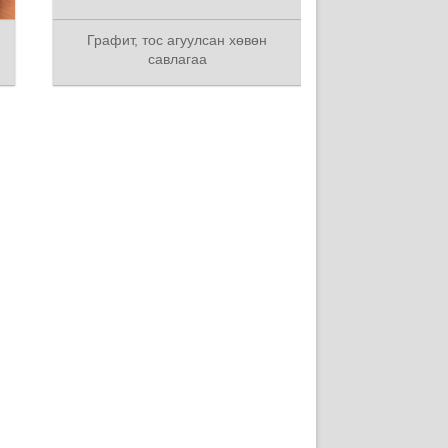
Графит, тос агуулсан хөвөн
савлагаа