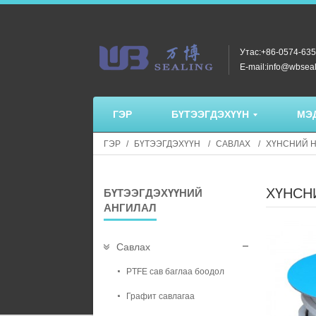
Утас:+86-0574-63
E-mail:info@wbsea
ГЭР
БҮТЭЭГДЭХҮҮН
МЭ
ГЭР
БҮТЭЭГДЭХҮҮН
САВЛАХ
ХҮНСНИЙ Н
ХҮНСН
БҮТЭЭГДЭХҮҮНИЙ
АНГИЛАЛ
Савлах
PTFE сав баглаа боодол
Графит савлагаа