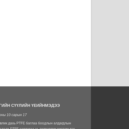
ГИЙН СҮҮЛИЙН ҮЕИЙН
МЭДЭЭ
оны 10 сарын 17
2021-07-30
влик дахь PTFE баглаа боодлын алдагдлын
Одоо бид зарах завгүй бай