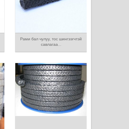
Рами бал чулуу, тос шингээгчтэй
савлагаа...