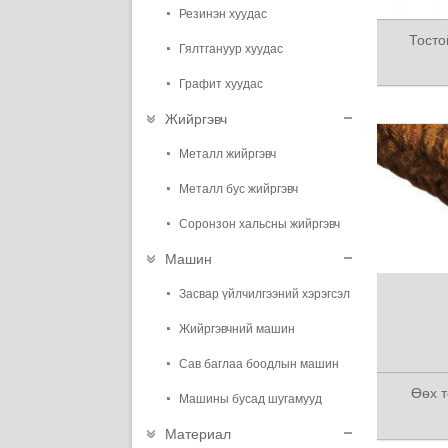
Резинэн хуудас
Тосто
Гялтгануур хуудас
Графит хуудас
Жийргэвч
Металл жийргэвч
Металл бус жийргэвч
Соронзон хальсны жийргэвч
Машин
Засвар үйлчилгээний хэрэгсэл
Жийргэвчний машин
Сав баглаа боодлын машин
Өөх т
Машины бусад шугамууд
Материал