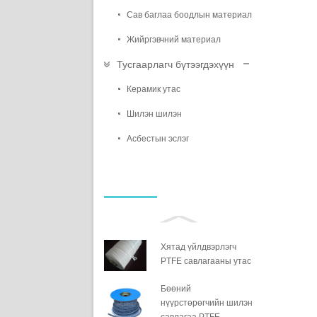
Сав баглаа боодлын материал
Жийргэвчний материал
Тусгаарлагч бүтээгдэхүүн
Керамик утас
Шилэн шилэн
Асбестын эслэг
Хятад үйлдвэрлэгч
PTFE савлагааны утас
Бөөний
нүүрстөрөгчийн шилэн