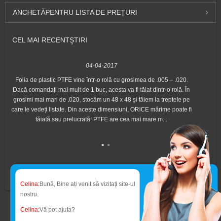
ANCHETĂ
PENTRU LISTA DE PREȚURI
CEL MAI RECENT
ŞTIRI
04-04-2017
Folia de plastic PTFE vine într-o rolă cu grosimea de .005 – .020.
Ban
Dacă comandați mai mult de 1 buc, acesta va fi tăiat dintr-o rolă. În
grosimi mai mari de .020, stocăm un 48 x 48 și tăiem la treptele pe
po
care le vedeți listate. Din aceste dimensiuni, ORICE mărime poate fi
țev
tăiată sau prelucrată! PTFE are cea mai mare m...
b
Celina:
Bună, Bine ați venit să vizitați site-ul
nostru.
Celina:
Vă pot ajuta?
© Copyright - 2010-2014 : Toate drepturile rezervate.